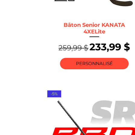
Bâton Senior KANATA
4XELite
Prix original
Prix pro
233,99 $
259,99 $
PERSONNALISÉ
-5%