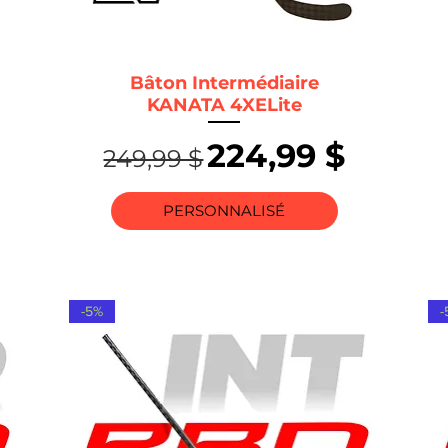
Bâton Intermédiaire
KANATA 4XELite
motionnel
Prix original
Prix promotio
224,99 $
249,99 $
PERSONNALISÉ
-5%
-