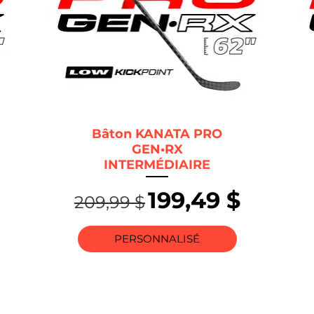
Bâton KANATA PRO
GEN•RX
INTERMÉDIAIRE
motionnel
Prix original
Prix promotio
199,49 $
209,99 $
PERSONNALISÉ