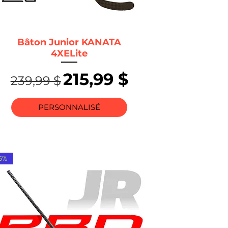
Bâton Junior KANATA
4XELite
nnel
Prix original
Prix promotionnel
215,99 $
239,99 $
PERSONNALISÉ
5%