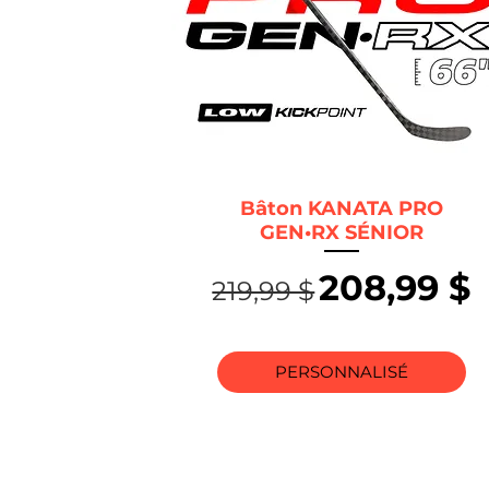
Bâton KANATA PRO
GEN•RX SÉNIOR
Prix original
Prix pro
208,99 $
219,99 $
PERSONNALISÉ