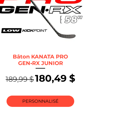
Bâton KANATA PRO
GEN•RX JUNIOR
Prix original
Prix promotionnel
180,49 $
189,99 $
nnel
PERSONNALISÉ